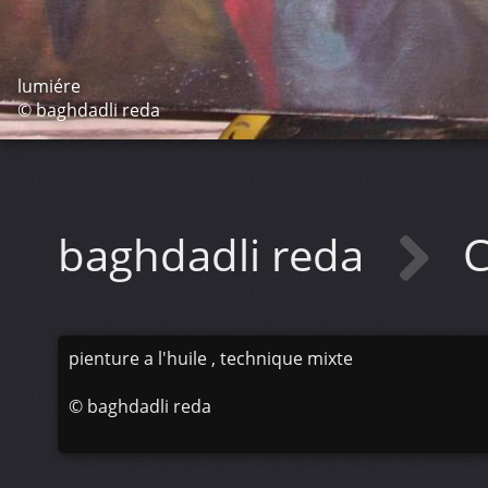
lumiére
© baghdadli reda
baghdadli reda
C
pienture a l'huile , technique mixte
©
baghdadli reda