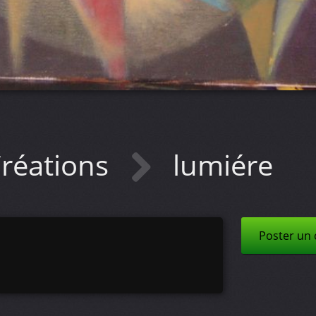
réations
lumiére
Poster un