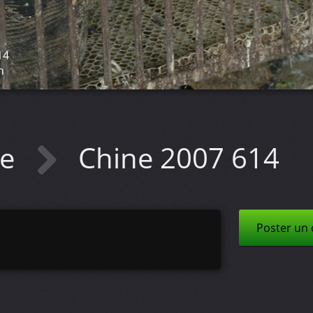
14
n
ne
Chine 2007 614
Poster un