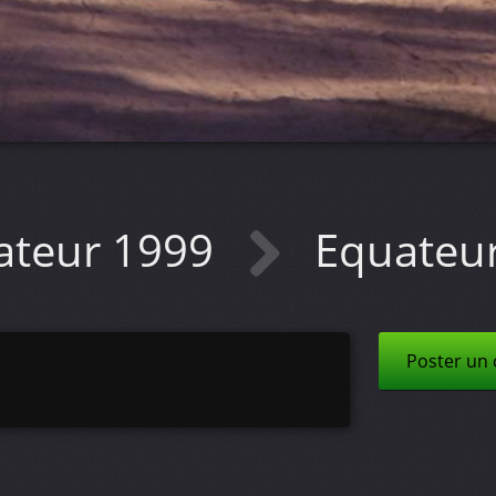
ateur 1999
Equateu
Poster un