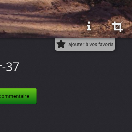
ajouter à vos favoris
r-37
 commentaire