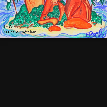
île Coco
© Basile Châtelain