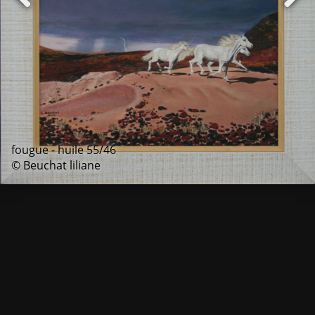
fougue - huile 55/46
© Beuchat liliane