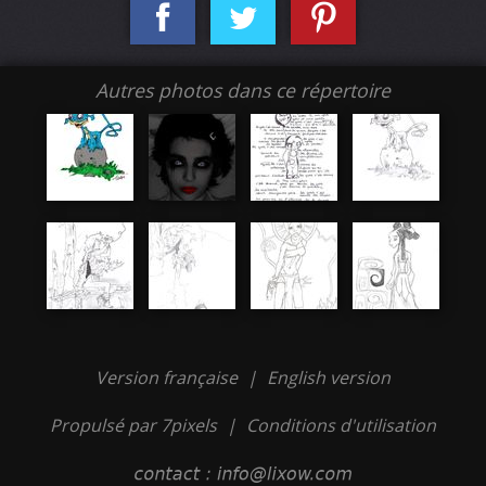
Autres photos dans ce répertoire
Version française
|
English version
Propulsé par 7pixels
|
Conditions d'utilisation