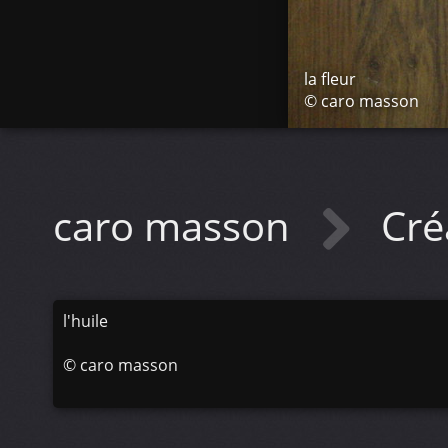
la fleur
© caro masson
caro masson
Cré
l'huile
©
caro masson