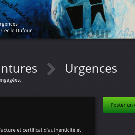
rgences
 Cécile Dufour
intures
Urgences
 engagées.
Poster un
acture et certificat d'authenticité et