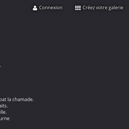
Connexion
Créez votre galerie
.
 bat la chamade.
its.
lle.
ourne