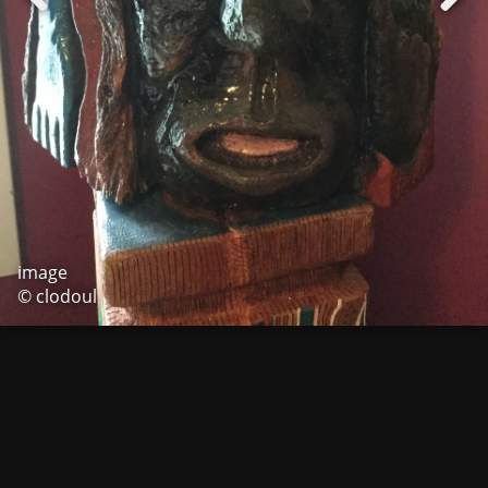
image
© clodoul