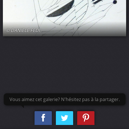
© DANIELE FEDI
Vous aimez cet galerie? N'hésitez pas à la partager.