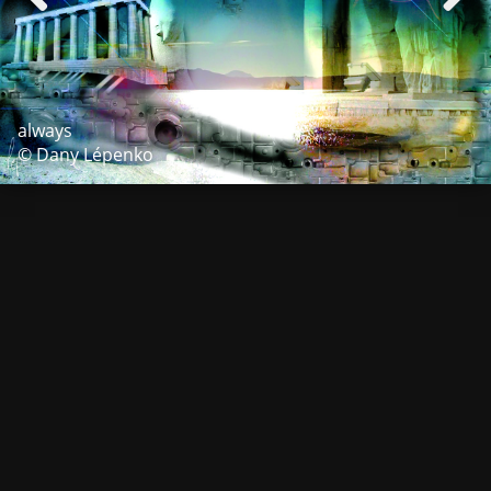
always
© Dany Lépenko