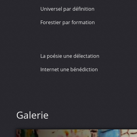
Universel par définition
Forestier par formation
La poésie une délectation
Internet une bénédiction
Blogueur à l occasion
Amoureux a l aliénation
La peinture à l huile une grande passion
Galerie
Les toiles de grands maitres une délectat
Environnementaliste sans concession