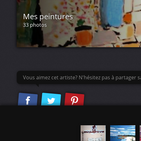
Mes peintures
L empathie une profession
33 photos
La méchanceté une agression
La phallocratie une condamnation
La guerre une aberration
Vous aimez cet artiste? N'hésitez pas à partager sa
Le racisme une abomination
Djamel le 03 / 02 /2013