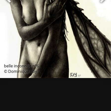
belle inconnue n°6
© Dominique Roy