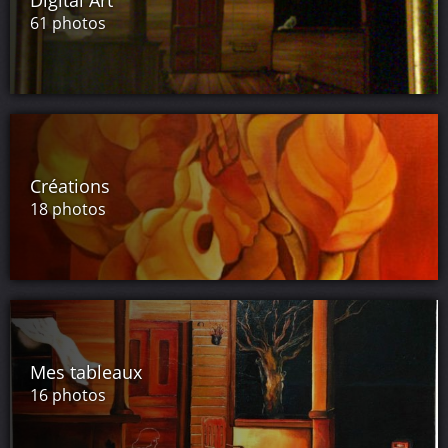
Digital Art
EVEN NATURE-LANDSCAPES AND STILL ARE THE TRAITS
61 photos
AND READABLE FRANC AND GUARD THEIR PRIMARY
FORMS EVEN IF SOMETIMES THERE MELE TRAITS
ABSTRACT.
IN HIS ARTISTIC RESEARCH CALL IT A SUCCESSFUL
FORMULA ONE THAT ALLOWS
OIL DRY ENOUGH THIS QUICKLY WHICH LEAVES THE
PAINTER THOSE THINGS IS SELF-TAUGHT BY EXPERIENCE
Créations
THE ERREURES, AND HARD WORK
18 photos
IT HAS A SUCCESSFUL IMPOSE HEM SELF AND PERMIT
HIM TO PARTICIPATE IN EXHIBITION
PERSONAL AND ON GROUPE
CES PLANCHES LES MIEUX REUSSIS SONT LES TOILES QUI
ONT MAINTES FOIS ETAIT COUVERTES ET RECOUVERTES
PAR DES COUCHES DE PEINTURES QUI AU FINALE
APPARAISENT EN SOUS-COCHE ET DONNE AU TABLEAU
Mes tableaux
UNE RICHESSES DE COULEURS ET DE TONS .
IL EXPLIQUE L'ABSTRAIT DE CET FACON " L'ABSTRAIT ET
16 photos
UN LANGUAGE VISUELE DE FORME DE COULEURS ET DE
LIGNE QUI ELLES FONT LA COMPOSITIONS DES CHOSES