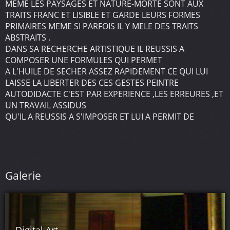
MEME LES PAYSAGES ET NATURE-MORTE SONT AUX
TRAITS FRANC ET LISIBLE ET GARDE LEURS FORMES
PRIMAIRES MEME SI PARFOIS IL Y MELE DES TRAITS
ABSTRAITS .
DANS SA RECHERCHE ARTISTIQUE IL REUSSIS A
COMPOSER UNE FORMULES QUI PERMET
A L'HUILE DE SECHER ASSEZ RAPIDEMENT CE QUI LUI
LAISSE LA LIBERTER DES CES GESTES PEINTRE
AUTODIDACTE C'EST PAR EXPERIENCE ,LES ERREURES ,ET
UN TRAVAIL ASSIDUS
QU'IL A REUSSIS A S'IMPOSER ET LUI A PERMIT DE
PARTICIPER A DES EXPOSITIONS
PERSONNEL ET EN GROUPE
WHY DOES IT PAINT ?
THIS IS BECAUSE IT CERTAINLY A DESIRE TO SPEAK
Galerie
OTHERWISE THAN WORDS
WHEN HE PAINTED IT MADE A STORY TO TELL BY THE
SHAPES AND COLOURS, ITS COLOR CHOICE IS NEVER
FOUND IN ADVANCE AND THIS IS ONLY FILE THAT SUCH
REMOVAL AND VISUAL REFLEXES ARE MADE UP TABLE .