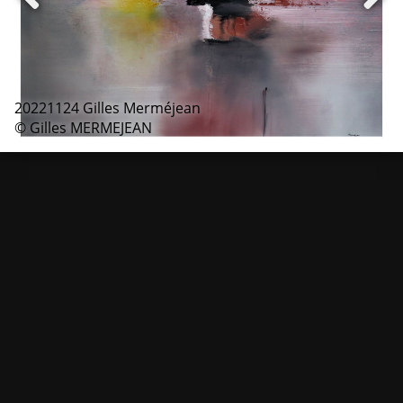
20221124 Gilles Merméjean
© Gilles MERMEJEAN