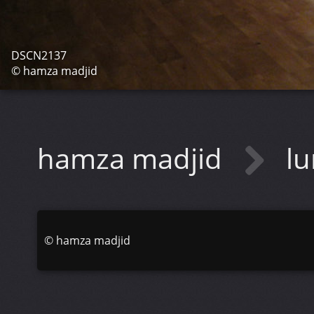
DSCN2137
© hamza madjid
hamza madjid
lu
©
hamza madjid