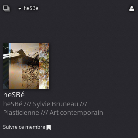
heSBé
heSBé
heSBé /// Sylvie Bruneau ///
Plasticienne /// Art contemporain
Suivre ce membre