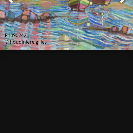
P1090242
© houdiniere gilles