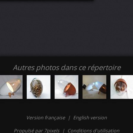
Autres photos dans ce répertoire
Version française
|
English version
Propulsé par 7pixels
|
Conditions d'utilisation