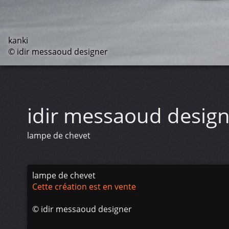
kanki
© idir messaoud designer
idir messaoud desig
lampe de chevet
lampe de chevet
Cette création est en vente
©
idir messaoud designer