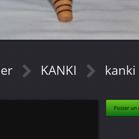
ner
KANKI
kanki
Poster un