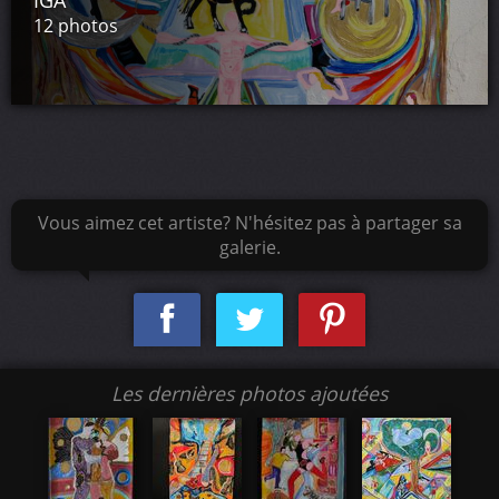
IGA
2011 : Ritz,Paris ( Pistis Sophia -Sophia Zoé )
12 photos
2012 : Pavillon Charles Bertrand,Cabourg ( Le Féminin de
l' Etre)
Exposition Personnalisé:
2011 : Centre de Recherche en Art et Conservation du
Patrimoine,Toulon,
2012 : Espace Muséal EDMC,Toulon
Vous aimez cet artiste? N'hésitez pas à partager sa
galerie.
Expositions Collectives :
1991 : Pavillon Suisse , Paris,
: Marie de Bénodet , Bénodet ,
1992 : SPADEM , Paris ,
: XXXI éme Salon des Artistes Français , Vincennes ,
Les dernières photos ajoutées
: Centre Artistique et Culturel des Halles , Paris,
: Hôtel Alliance, Lille,
1993 : Galerie Everarts, Paris ,
: Salon Indépendant, Grand Palais, Paris,