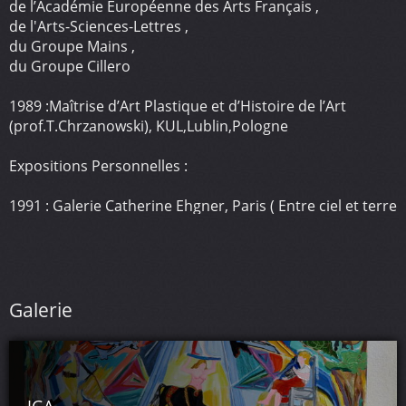
de l’Académie Européenne des Arts Français ,
de l'Arts-Sciences-Lettres ,
du Groupe Mains ,
du Groupe Cillero
1989 :Maîtrise d’Art Plastique et d’Histoire de l’Art
(prof.T.Chrzanowski), KUL,Lublin,Pologne
Expositions Personnelles :
1991 : Galerie Catherine Ehgner, Paris ( Entre ciel et terre
) ,
1993 : L’Association Culturelle Franco-Japonaise de Tenri
,Paris (Je suis poisson je suis oiseau ) ,
1993 : Galerie Yves Fay , Paris 1ere ,( Les gens ont des
étoiles qui ne sont pas les mêmes ) ,
Galerie
1999 : Atelier 7,St.Quen ( Les mémoires ) ,
2004 : Atelier 7,St.Quen ( Maintenant toi ) ,
2009 : Galerie Everarts,Paris( La boue du ciel),
2010 : Patio de Hôtel de Ville de Maire de St.Mandé (
Knox Om Pax ),