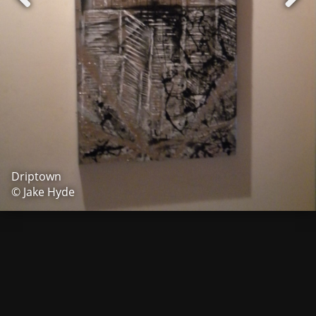
Driptown
© Jake Hyde