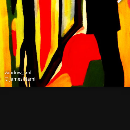
window_sml
© James Nami