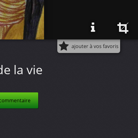
ajouter à vos favoris
e la vie
 commentaire