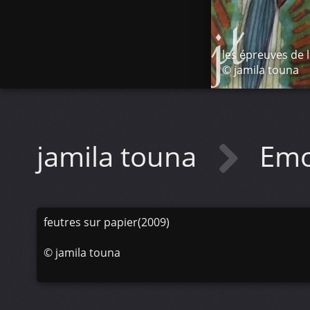
les épreuves de l
© jamila touna
jamila touna
Emo
feutres sur papier(2009)
©
jamila touna