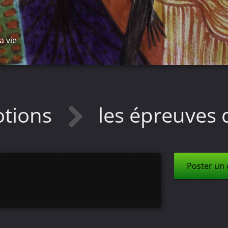
a vie
tions
les épreuves d
Poster un