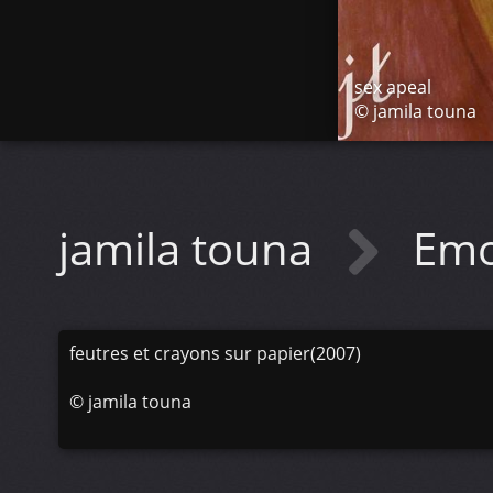
sex apeal
© jamila touna
jamila touna
Emo
feutres et crayons sur papier(2007)
©
jamila touna