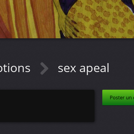
tions
sex apeal
Poster un