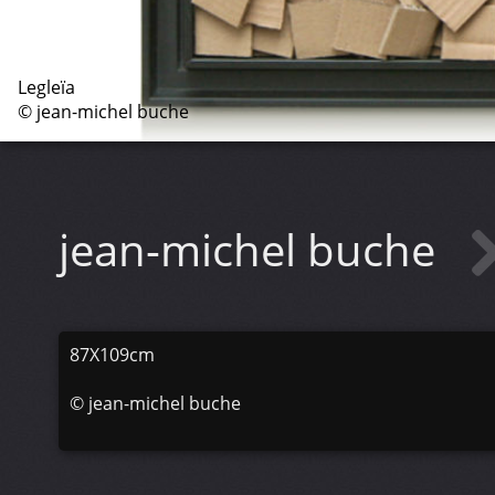
Legleïa
© jean-michel buche
jean-michel buche
87X109cm
©
jean-michel buche