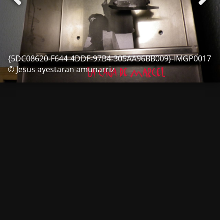
{5DC08620-F644-4DDF-97B4-305AA96BB009}-IMGP0017
© Jesus ayestaran amunarriz