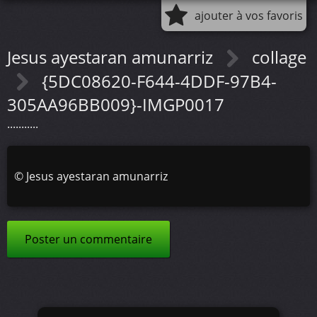
ajouter à vos favoris
Jesus ayestaran amunarriz
collage
{5DC08620-F644-4DDF-97B4-
305AA96BB009}-IMGP0017
...........
©
Jesus ayestaran amunarriz
Poster un commentaire