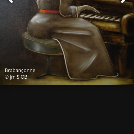
Brabançonne
© jm SIOB