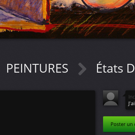
PEINTURES
États D
In
J'a
Poster un