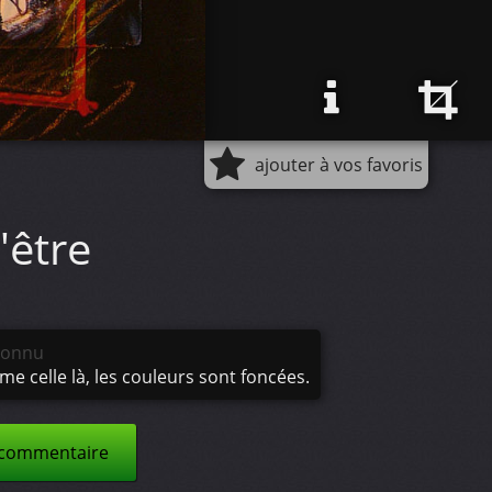
ajouter à vos favoris
'être
connu
ime celle là, les couleurs sont foncées.
 commentaire