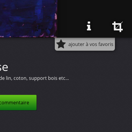
ajouter à vos favoris
se
 lin, coton, support bois etc...
 commentaire