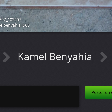
307_102407
elbenyahia1960
Kamel Benyahia
Poster un