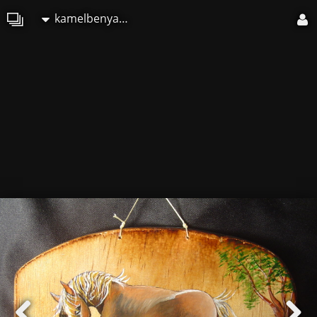
kamelbenyahia1960