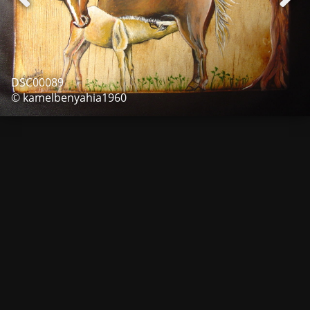
DSC00089
© kamelbenyahia1960