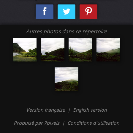
Autres photos dans ce répertoire
Version française
|
English version
Propulsé par 7pixels
|
Conditions d'utilisation