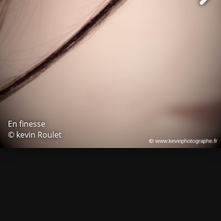
En finesse
© kevin Roulet