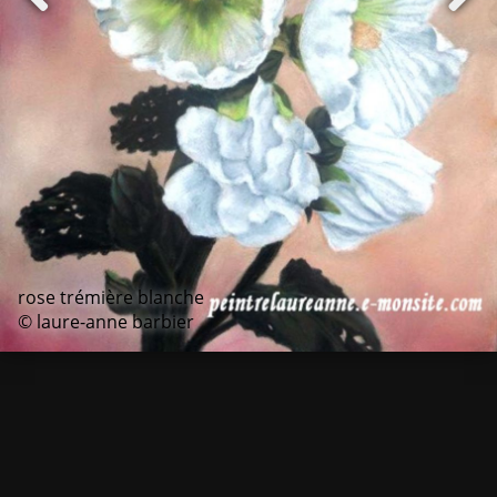
rose trémière blanche
© laure-anne barbier