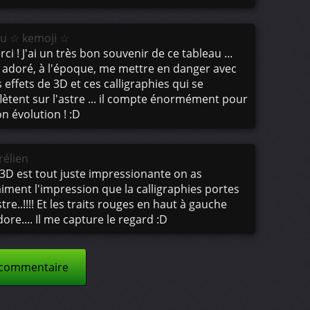
lou ☆ kemoji ☆
ci ! J'ai un très bon souvenir de ce tableau ...
ai adoré, à l'époque, me mettre en danger avec
 effets de 3D et ces calligraphies qui se
flètent sur l'astre ... il compte énormément pour
n évolution ! :D
rélien
 3D est tout juste impressionante on as
aiment l'impression que la calligraphies portes
stre..!!!! Et les traits rouges en haut à gauche
dore.... Il me capture le regard :D
 commentaire