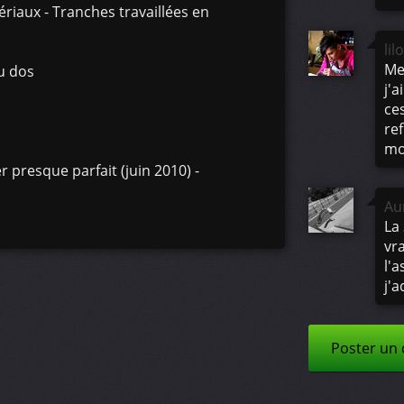
riaux - Tranches travaillées en
li
Mer
u dos
j'
ces
re
mo
r presque parfait (juin 2010) -
Au
La
vr
l'a
j'a
Poster un