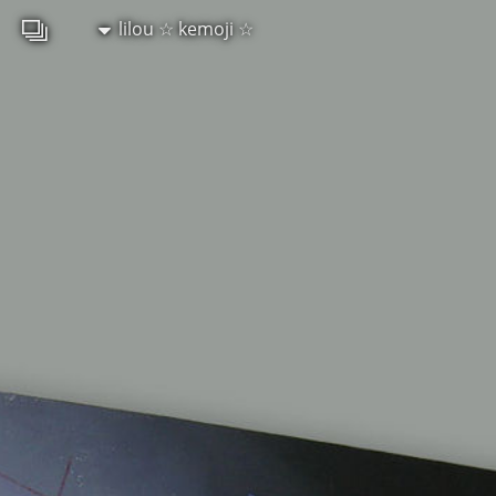
lilou ☆ kemoji ☆