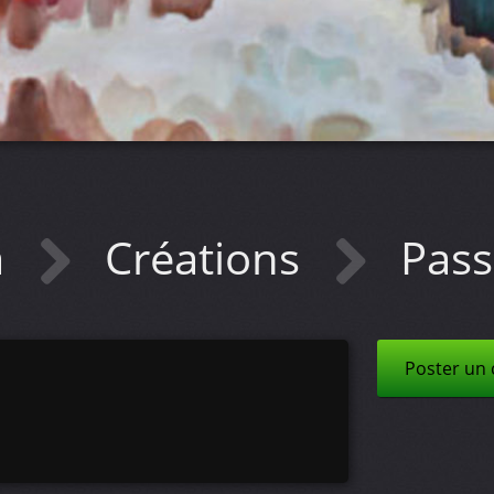
a
Créations
Pass
Poster un