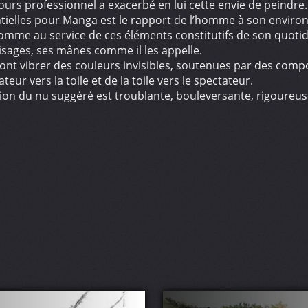
rs professionnel a exacerbé en lui cette envie de peindre. D
ntielles pour Manga est le rapport de l’homme à son environ
omme au service de ces éléments constitutifs de son quotid
isages, ses mânes comme il les appelle.
e, font vibrer des couleurs invisibles, soutenues par des co
teur vers la toile et de la toile vers le spectateur.
ion du nu suggéré est troublante, bouleversante, rigoureuse
PA 4
is 1998
UX 1998
e du XI Paris 2000