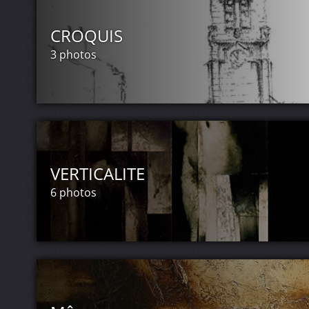
Galerie Sylvie Tonneau La Cavalerie Avey
Château de Barives Exposition permanent
CROQUIS
Galerie Incarnat GRIGNAN février-juin 200
3 photos
Exposition commune a DAMVIX en Sèvres Au
Divers :
Lauréat de l’institut de l’Académie des be
Lauréat de l’institut de l’Académie des be
VERTICALITE
6 photos