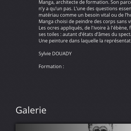
Manga, architecte de formation. Son parcou
n’y a qu’un pas. L’une des questions esse
matériau comme un besoin vital ou de l’h
Manga choisi de peindre des corps sans v
Les ocres appliqués, de l'ivoire à l'ébèn
ses toiles : autant d’états d’âmes du specta
Une peinture dans laquelle la représentat
Sylvie DOUADY
Formation :
Ecole spéciale des travaux Publics ESTP
Ecole d’architecture de Paris –Conflans U
Ecole spéciale d’architecture. ESA.
Expositions :
Galerie
Espace LAUTREC XVIII arrondissement Par
1er marché de l’art à ISSY LES MOULINEA
Les épicuriens du Marais 2000
Salon de la peinture contemporaine –Mairi