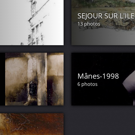
ron 2002
e depuis 2004
SEJOUR SUR L'IL
7
13 photos
tise juillet aout 2013
aux-arts Prix Abella 1989
aux-arts Prix Abella 1990
Mânes-1998
6 photos