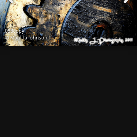
088copy
© Matilda Johnson