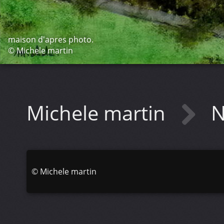
maison d'apres photo.
© Michele martin
Michele martin
N
©
Michele martin