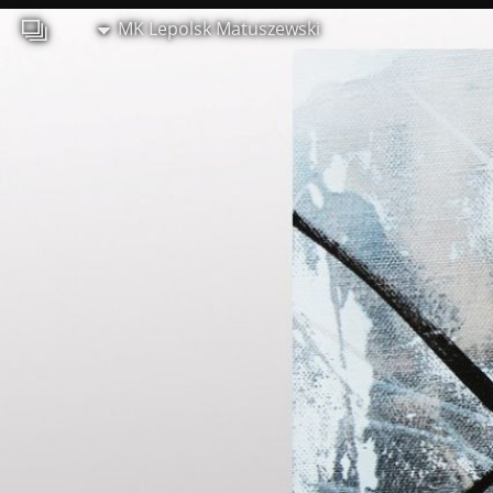
MK Lepolsk Matuszewski