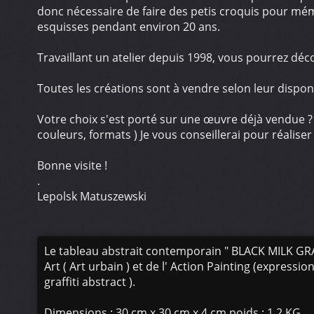
donc nécessaire de faire des petis croquis pour mémo
esquisses pendant environ 20 ans.
Travaillant un atelier depuis 1998, vous pourrez déc
Toutes les créations sont à vendre selon leur disponi
Votre choix s'est porté sur une œuvre déjà vendue 
couleurs, formats ) Je vous conseillerai pour réaliser
Bonne visite !
.
Lepolsk Matuszewski
Le tableau abstrait contemporain " BLACK MILK GRAF
Art ( Art urbain ) et de l' Action Painting (express
graffiti abstract ).
Dimensions : 30 cm x 30 cm x 4 cm poids : 1.2 KG