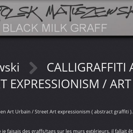
wski
CALLIGRAFFITI 
T EXPRESSIONISM / AR
n Art Urbain / Street Art expressionism ( abstract graffiti )
e faisais des graffs/tags sur les murs extérieurs, il fallait ê