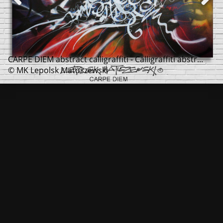
CARPE DIEM abstract calligraffiti - Calligraffiti abstr...
© MK Lepolsk Matuszewski