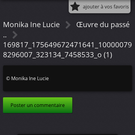
ajouter à vos favoris
Monika Ine Lucie
Œuvre du passé
..
169817_175649672471641_10000079
8296007_323134_7458533_o (1)
©
Monika Ine Lucie
Poster un commentaire