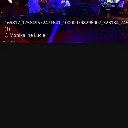
169817_175649672471641_100000798296007_323134_74
(1)
© Monika Ine Lucie