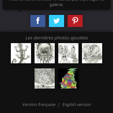
galerie.
Les dernières photos ajoutées
Version française
|
English version