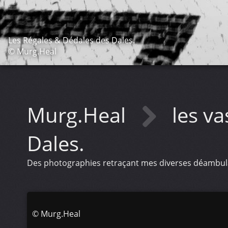
Les Régales & Dédales des Dales.
© Murg.Heal
Murg.Heal
les va
Dales.
Des photographies retraçant mes diverses déambulat
©
Murg.Heal