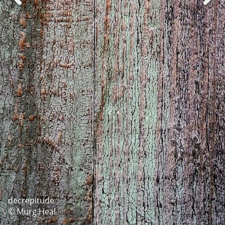
decrepitude
© Murg.Heal