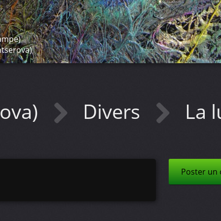
lampe)
ntserova)
rova)
Divers
La 
Poster un