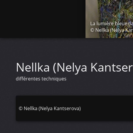
La lumière bleue (
© Nellka (Nelya Ka
Nellka (Nelya Kantse
différentes techniques
©
Nellka (Nelya Kantserova)