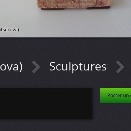
ntserova)
rova)
Sculptures
Poster un