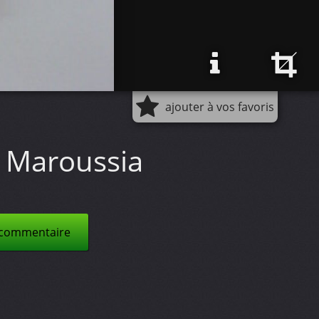
ajouter à vos favoris
Maroussia
 commentaire