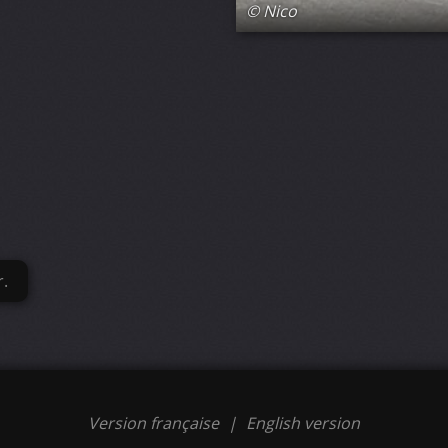
© Nico
r.
Version française
|
English version