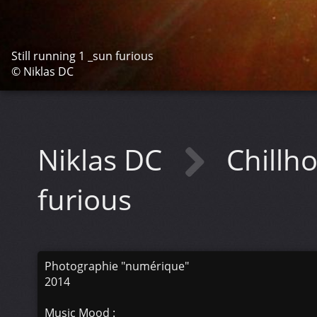
Still running 1 _sun furious
© Niklas DC
Niklas DC
Chill
furious
Photographie "numérique"
2014
Music Mood :